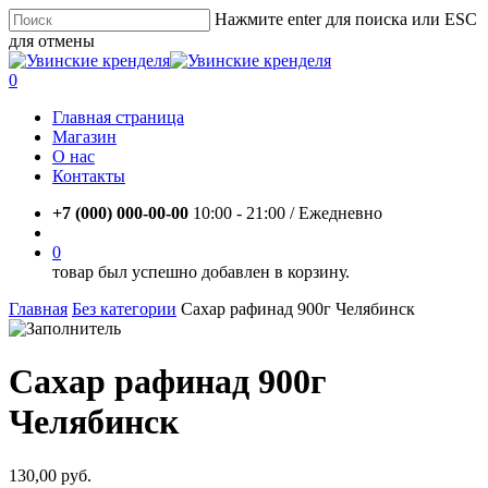
Skip
Нажмите enter для поиска или ESC
to
для отмены
main
Close
content
Search
account
0
Menu
Главная страница
Магазин
О нас
Контакты
+7 (000) 000-00-00
10:00 - 21:00 / Eжедневно
account
0
товар был успешно добавлен в корзину.
Главная
Без категории
Сахар рафинад 900г Челябинск
Сахар рафинад 900г
Челябинск
130,00
руб.