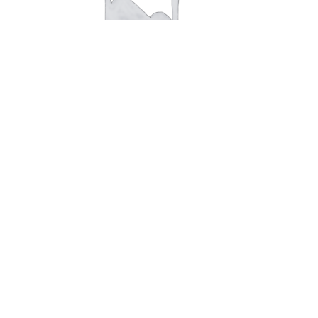
В корзину
Нектар Мультифруктовый Justik
0,2*20
23,00
руб.