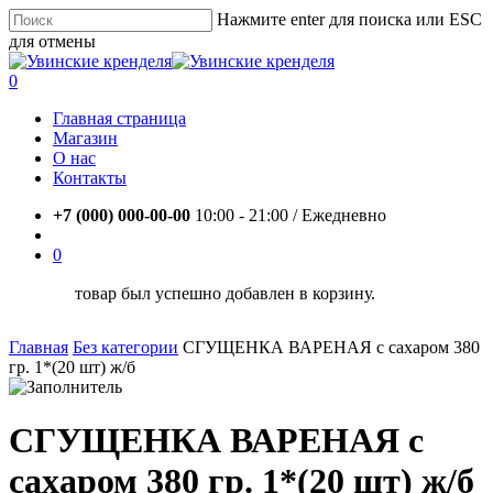
Skip
Нажмите enter для поиска или ESC
to
для отмены
main
Close
content
Search
account
0
Menu
Главная страница
Магазин
О нас
Контакты
+7 (000) 000-00-00
10:00 - 21:00 / Eжедневно
account
0
товар был успешно добавлен в корзину.
Главная
Без категории
СГУЩЕНКА ВАРЕНАЯ с сахаром 380
гр. 1*(20 шт) ж/б
СГУЩЕНКА ВАРЕНАЯ с
сахаром 380 гр. 1*(20 шт) ж/б