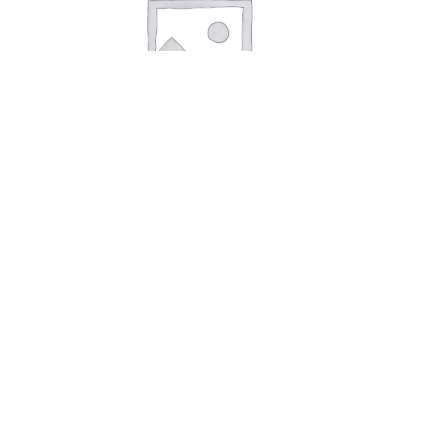
В корзину
Разрыхлитель теста «Preston»
12г*40
6,00
руб.