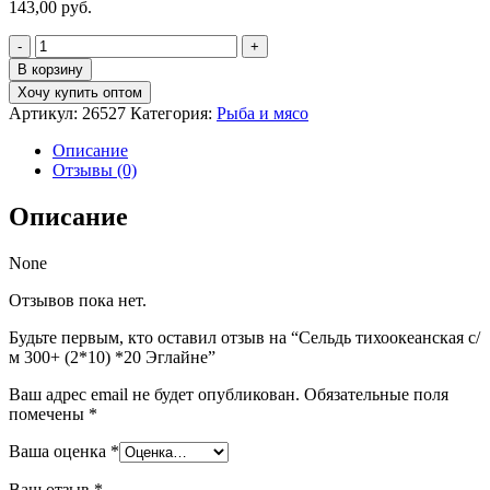
143,00
руб.
Количество
товара
В корзину
Сельдь
Хочу купить оптом
тихоокеанская
Артикул:
26527
Категория:
Рыба и мясо
с/
м
Описание
300+
Отзывы (0)
(2*10)
*20
Описание
Эглайне
None
Отзывов пока нет.
Будьте первым, кто оставил отзыв на “Сельдь тихоокеанская с/
м 300+ (2*10) *20 Эглайне”
Ваш адрес email не будет опубликован.
Обязательные поля
помечены
*
Ваша оценка
*
Ваш отзыв
*