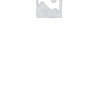
В корзину
Скумбрия НДБ Большекаменский
РЗ 250гр. Приморский край
Росрезерв
85,00
руб.