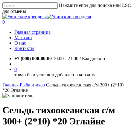
Skip
Нажмите enter для поиска или ESC
to
для отмены
main
Close
content
Search
account
0
Menu
Главная страница
Магазин
О нас
Контакты
+7 (000) 000-00-00
10:00 - 21:00 / Eжедневно
account
0
товар был успешно добавлен в корзину.
Главная
Рыба и мясо
Сельдь тихоокеанская с/м 300+ (2*10)
*20 Эглайне
Сельдь тихоокеанская с/м
300+ (2*10) *20 Эглайне