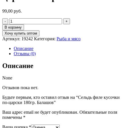
99,00
руб.
Количество
товара
В корзину
Сельдь
Хочу купить оптом
филе
Артикул:
19242
Категория:
Рыба и мясо
кусочки
по-
Описание
царски
Отзывы (0)
180гр.
Балашов
Описание
None
Отзывов пока нет.
Будьте первым, кто оставил отзыв на “Сельдь филе кусочки
по-царски 180гр. Балашов”
Ваш адрес email не будет опубликован.
Обязательные поля
помечены
*
Ваша оценка
*