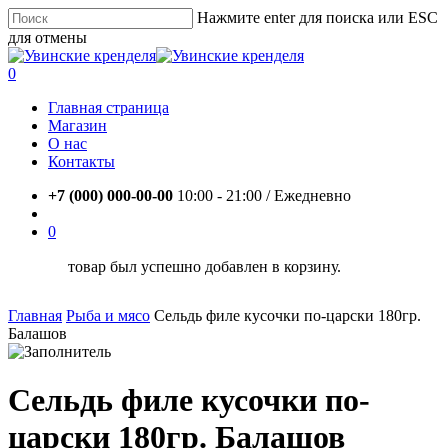
Skip
Нажмите enter для поиска или ESC
to
для отмены
main
Close
content
Search
account
0
Menu
Главная страница
Магазин
О нас
Контакты
+7 (000) 000-00-00
10:00 - 21:00 / Eжедневно
account
0
товар был успешно добавлен в корзину.
Главная
Рыба и мясо
Сельдь филе кусочки по-царски 180гр.
Балашов
Сельдь филе кусочки по-
царски 180гр. Балашов