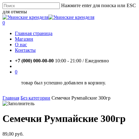
Skip
Нажмите enter для поиска или ESC
to
для отмены
main
Close
content
Search
account
0
Menu
Главная страница
Магазин
О нас
Контакты
+7 (000) 000-00-00
10:00 - 21:00 / Eжедневно
account
0
товар был успешно добавлен в корзину.
Главная
Без категории
Семечки Румпайские 300гр
Семечки Румпайские 300гр
89,00
руб.