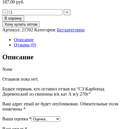
187,00
руб.
Количество
товара
В корзину
СЗ
Хочу купить оптом
Карбонад
Артикул:
21592
Категория:
Без категории
Деревенский
из
Описание
свинины
Отзывы (0)
в/
к
Описание
кат
А
в/
None
у
270г
Отзывов пока нет.
Будьте первым, кто оставил отзыв на “СЗ Карбонад
Деревенский из свинины в/к кат А в/у 270г”
Ваш адрес email не будет опубликован.
Обязательные поля
помечены
*
Ваша оценка
*
Ваш отзыв
*