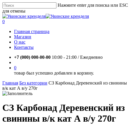
Skip
Нажмите enter для поиска или ESC
to
для отмены
main
Close
content
Search
account
0
Menu
Главная страница
Магазин
О нас
Контакты
+7 (000) 000-00-00
10:00 - 21:00 / Eжедневно
account
0
товар был успешно добавлен в корзину.
Главная
Без категории
СЗ Карбонад Деревенский из свинины
в/к кат А в/у 270г
СЗ Карбонад Деревенский из
свинины в/к кат А в/у 270г