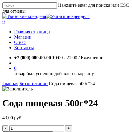
Skip
Нажмите enter для поиска или ESC
to
для отмены
main
Close
content
Search
account
0
Menu
Главная страница
Магазин
О нас
Контакты
+7 (000) 000-00-00
10:00 - 21:00 / Eжедневно
account
0
товар был успешно добавлен в корзину.
Главная
Без категории
Сода пищевая 500г*24
Сода пищевая 500г*24
43,00
руб.
Количество