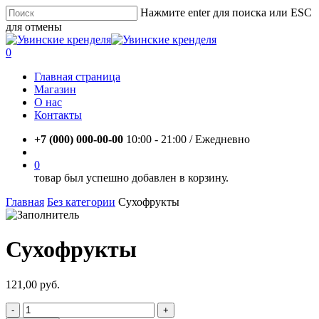
Skip
Нажмите enter для поиска или ESC
to
для отмены
main
Close
content
Search
account
0
Menu
Главная страница
Магазин
О нас
Контакты
+7 (000) 000-00-00
10:00 - 21:00 / Eжедневно
account
0
товар был успешно добавлен в корзину.
Главная
Без категории
Сухофрукты
Сухофрукты
121,00
руб.
Количество