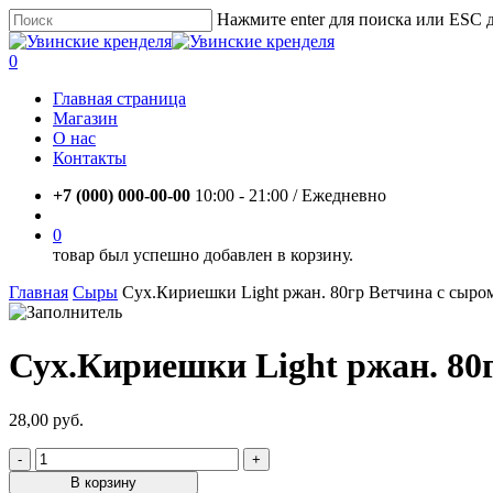
Skip
Нажмите enter для поиска или ESC 
to
Close
main
Search
account
0
content
Menu
Главная страница
Магазин
О нас
Контакты
+7 (000) 000-00-00
10:00 - 21:00 / Eжедневно
account
0
товар был успешно добавлен в корзину.
Главная
Сыры
Сух.Кириешки Light ржан. 80гр Ветчина с сыро
Сух.Кириешки Light ржан. 80
28,00
руб.
Количество
товара
В корзину