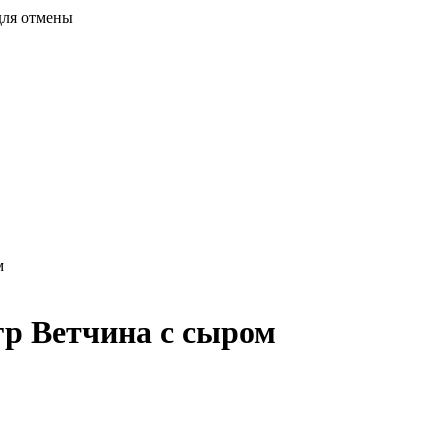
для отмены
м
гр Ветчина с сыром