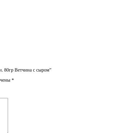
н. 80гр Ветчина с сыром”
ечены
*