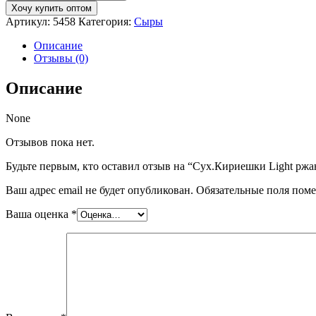
Сух.Кириешки
Хочу купить оптом
Light
Артикул:
5458
Категория:
Сыры
ржан.
80гр
Описание
Ветчина
Отзывы (0)
с
сыром
Описание
None
Отзывов пока нет.
Будьте первым, кто оставил отзыв на “Сух.Кириешки Light ржа
Ваш адрес email не будет опубликован.
Обязательные поля пом
Ваша оценка
*