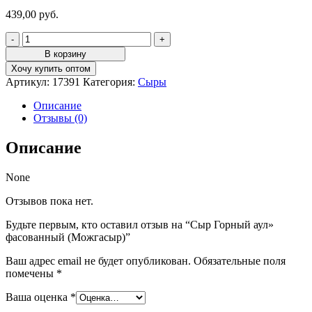
439,00
руб.
Количество
товара
В корзину
Сыр
Хочу купить оптом
Горный
Артикул:
17391
Категория:
Сыры
аул"
фасованный
Описание
(Можгасыр)
Отзывы (0)
Описание
None
Отзывов пока нет.
Будьте первым, кто оставил отзыв на “Сыр Горный аул»
фасованный (Можгасыр)”
Ваш адрес email не будет опубликован.
Обязательные поля
помечены
*
Ваша оценка
*