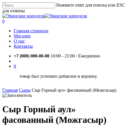
Skip
Нажмите enter для поиска или ESC
to
для отмены
main
Close
content
Search
account
0
Menu
Главная страница
Магазин
О нас
Контакты
+7 (000) 000-00-00
10:00 - 21:00 / Eжедневно
account
0
товар был успешно добавлен в корзину.
Главная
Сыры
Сыр Горный аул» фасованный (Можгасыр)
Сыр Горный аул»
фасованный (Можгасыр)