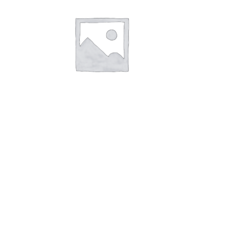
В корзину
Российский сыр фас по 250 гр
(ООО Можгасыр)
150,00
руб.