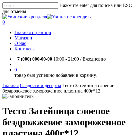
Skip
Нажмите enter для поиска или ESC
to
для отмены
main
Close
content
Search
account
0
Menu
Главная страница
Магазин
О нас
Контакты
+7 (000) 000-00-00
10:00 - 21:00 / Eжедневно
account
0
товар был успешно добавлен в корзину.
Главная
Сладости и десерты
Тесто Затейница слоеное
бездрожжевое замороженное пластина 400г*12
Тесто Затейница слоеное
бездрожжевое замороженное
пластина 400г*12