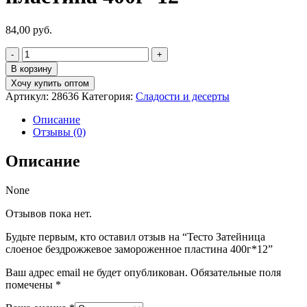
84,00
руб.
Количество
товара
В корзину
Тесто
Хочу купить оптом
Затейница
Артикул:
28636
Категория:
Сладости и десерты
слоеное
бездрожжевое
Описание
замороженное
Отзывы (0)
пластина
400г*12
Описание
None
Отзывов пока нет.
Будьте первым, кто оставил отзыв на “Тесто Затейница
слоеное бездрожжевое замороженное пластина 400г*12”
Ваш адрес email не будет опубликован.
Обязательные поля
помечены
*