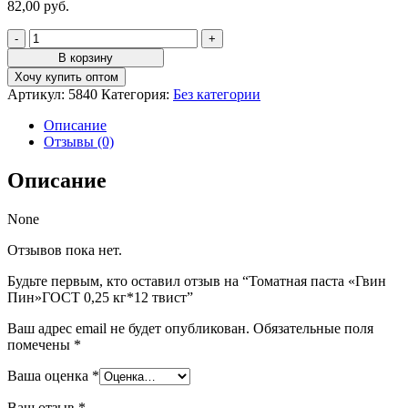
82,00
руб.
Количество
товара
В корзину
Томатная
Хочу купить оптом
паста
Артикул:
5840
Категория:
Без категории
"Гвин
Пин"ГОСТ
Описание
0,25
Отзывы (0)
кг*12
твист
Описание
None
Отзывов пока нет.
Будьте первым, кто оставил отзыв на “Томатная паста «Гвин
Пин»ГОСТ 0,25 кг*12 твист”
Ваш адрес email не будет опубликован.
Обязательные поля
помечены
*
Ваша оценка
*
Ваш отзыв
*