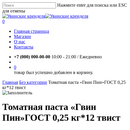
Skip
Нажмите enter для поиска или ESC
to
для отмены
main
Close
content
Search
account
0
Menu
Главная страница
Магазин
О нас
Контакты
+7 (000) 000-00-00
10:00 - 21:00 / Eжедневно
account
0
товар был успешно добавлен в корзину.
Главная
Без категории
Томатная паста «Гвин Пин»ГОСТ 0,25
кг*12 твист
Томатная паста «Гвин
Пин»ГОСТ 0,25 кг*12 твист