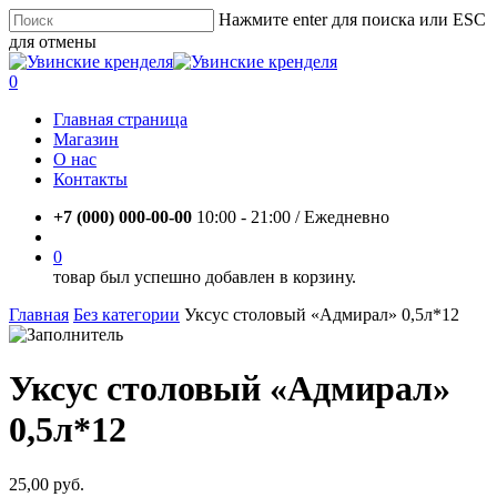
Skip
Нажмите enter для поиска или ESC
to
для отмены
main
Close
content
Search
account
0
Menu
Главная страница
Магазин
О нас
Контакты
+7 (000) 000-00-00
10:00 - 21:00 / Eжедневно
account
0
товар был успешно добавлен в корзину.
Главная
Без категории
Уксус столовый «Адмирал» 0,5л*12
Уксус столовый «Адмирал»
0,5л*12
25,00
руб.