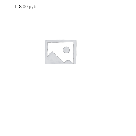
118,00
руб.
В корзину
ГП Колбаса вареная куриная
Докторская для оливье 400г 3с