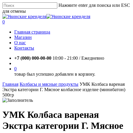
Skip
Нажмите enter для поиска или ESC
to
для отмены
main
Close
content
Search
account
0
Menu
Главная страница
Магазин
О нас
Контакты
+7 (000) 000-00-00
10:00 - 21:00 / Eжедневно
account
0
товар был успешно добавлен в корзину.
Главная
Колбасы и мясные продукты
УМК Колбаса вареная
Экстра категории Г. Мясное колбасное изделие (минибатон)
500гр
УМК Колбаса вареная
Экстра категории Г. Мясное