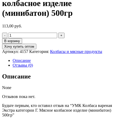
колбасное изделие
(минибатон) 500гр
113,00
руб.
Количество
товара
В корзину
УМК
Хочу купить оптом
Колбаса
Артикул:
4157
Категория:
Колбасы и мясные продукты
вареная
Экстра
Описание
категории
Отзывы (0)
Г.
Мясное
Описание
колбасное
изделие
(минибатон)
None
500гр
Отзывов пока нет.
Будьте первым, кто оставил отзыв на “УМК Колбаса вареная
Экстра категории Г. Мясное колбасное изделие (минибатон)
500гр”