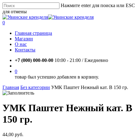
Skip
Нажмите enter для поиска или ESC
to
для отмены
main
Close
content
Search
account
0
Menu
Главная страница
Магазин
О нас
Контакты
+7 (000) 000-00-00
10:00 - 21:00 / Eжедневно
account
0
товар был успешно добавлен в корзину.
Главная
Без категории
УМК Паштет Нежный кат. В 150 гр.
УМК Паштет Нежный кат. В
150 гр.
44,00
руб.