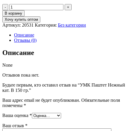
Количество
товара
В корзину
УМК
Хочу купить оптом
Паштет
Артикул:
20531
Категория:
Без категории
Нежный
кат.
Описание
В
Отзывы (0)
150
гр.
Описание
None
Отзывов пока нет.
Будьте первым, кто оставил отзыв на “УМК Паштет Нежный
кат. В 150 гр.”
Ваш адрес email не будет опубликован.
Обязательные поля
помечены
*
Ваша оценка
*
Ваш отзыв
*