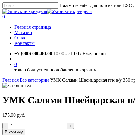
Skip
Нажмите enter для поиска или ESC 
to
Close
main
Search
account
0
content
Menu
Главная страница
Магазин
О нас
Контакты
+7 (000) 000-00-00
10:00 - 21:00 / Eжедневно
account
0
товар был успешно добавлен в корзину.
Главная
Без категории
УМК Салями Швейцарская п/к в/у 350 г
УМК Салями Швейцарская п/к
175,00
руб.
Количество
товара
В корзину