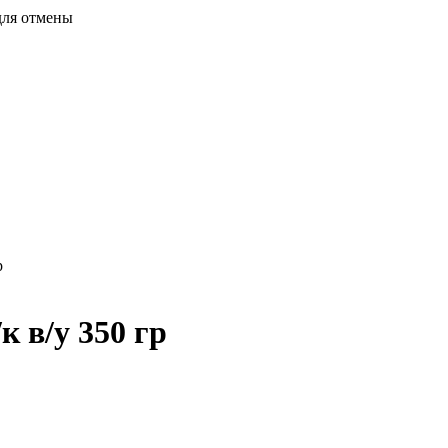
для отмены
р
 в/у 350 гр