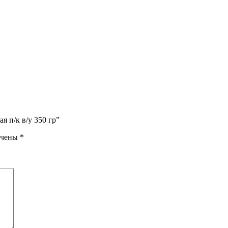
 п/к в/у 350 гр”
ечены
*