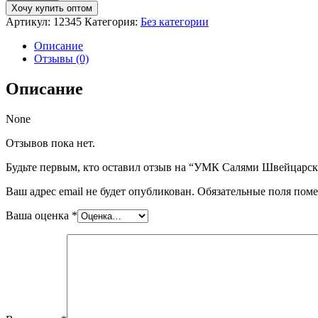
УМК
Хочу купить оптом
Салями
Артикул:
12345
Категория:
Без категории
Швейцарская
п/
Описание
к
Отзывы (0)
в/
у
Описание
350
гр
None
Отзывов пока нет.
Будьте первым, кто оставил отзыв на “УМК Салями Швейцарская
Ваш адрес email не будет опубликован.
Обязательные поля пом
Ваша оценка
*