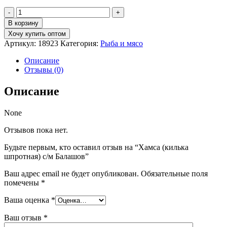
Количество
товара
В корзину
Хамса
Хочу купить оптом
(килька
Артикул:
18923
Категория:
Рыба и мясо
шпротная)
с/
Описание
м
Отзывы (0)
Балашов
Описание
None
Отзывов пока нет.
Будьте первым, кто оставил отзыв на “Хамса (килька
шпротная) с/м Балашов”
Ваш адрес email не будет опубликован.
Обязательные поля
помечены
*
Ваша оценка
*
Ваш отзыв
*