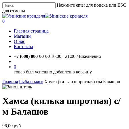
Skip
Нажмите enter для поиска или ESC
to
для отмены
main
Close
content
Search
account
0
Menu
Главная страница
Магазин
О нас
Контакты
+7 (000) 000-00-00
10:00 - 21:00 / Eжедневно
account
0
товар был успешно добавлен в корзину.
Главная
Рыба и мясо
Хамса (килька шпротная) с/м Балашов
Хамса (килька шпротная) с/
м Балашов
96,00
руб.