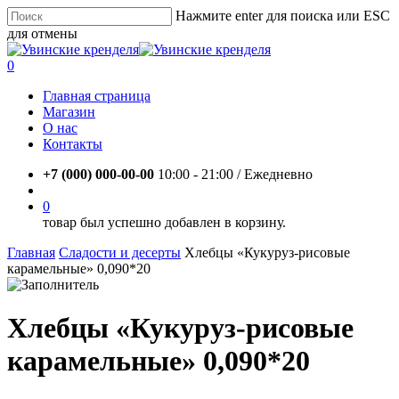
Skip
Нажмите enter для поиска или ESC
to
для отмены
main
Close
content
Search
account
0
Menu
Главная страница
Магазин
О нас
Контакты
+7 (000) 000-00-00
10:00 - 21:00 / Eжедневно
account
0
товар был успешно добавлен в корзину.
Главная
Сладости и десерты
Хлебцы «Кукуруз-рисовые
карамельные» 0,090*20
Хлебцы «Кукуруз-рисовые
карамельные» 0,090*20