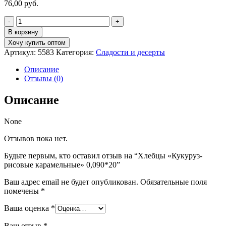
76,00
руб.
Количество
товара
В корзину
Хлебцы
Хочу купить оптом
"Кукуруз-
Артикул:
5583
Категория:
Сладости и десерты
рисовые
карамельные"
Описание
0,090*20
Отзывы (0)
Описание
None
Отзывов пока нет.
Будьте первым, кто оставил отзыв на “Хлебцы «Кукуруз-
рисовые карамельные» 0,090*20”
Ваш адрес email не будет опубликован.
Обязательные поля
помечены
*
Ваша оценка
*
Ваш отзыв
*