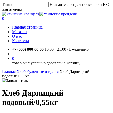
Skip
Нажмите enter для поиска или ESC
to
для отмены
main
Close
content
Search
account
0
Menu
Главная страница
Магазин
О нас
Контакты
+7 (000) 000-00-00
10:00 - 21:00 / Eжедневно
account
0
товар был успешно добавлен в корзину.
Главная
Хлебобулочные изделия
Хлеб Дарницкий
подовый/0,55кг
Хлеб Дарницкий
подовый/0,55кг