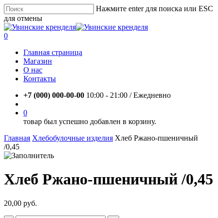
Skip
Нажмите enter для поиска или ESC
to
для отмены
main
Close
content
Search
account
0
Menu
Главная страница
Магазин
О нас
Контакты
+7 (000) 000-00-00
10:00 - 21:00 / Eжедневно
account
0
товар был успешно добавлен в корзину.
Главная
Хлебобулочные изделия
Хлеб Ржано-пшеничный
/0,45
Хлеб Ржано-пшеничный /0,45
20,00
руб.