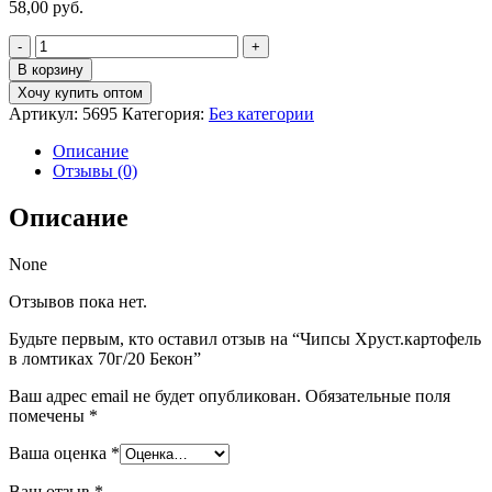
58,00
руб.
Количество
товара
В корзину
Чипсы
Хочу купить оптом
Хруст.картофель
Артикул:
5695
Категория:
Без категории
в
ломтиках
Описание
70г/20
Отзывы (0)
Бекон
Описание
None
Отзывов пока нет.
Будьте первым, кто оставил отзыв на “Чипсы Хруст.картофель
в ломтиках 70г/20 Бекон”
Ваш адрес email не будет опубликован.
Обязательные поля
помечены
*
Ваша оценка
*
Ваш отзыв
*