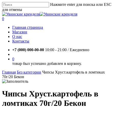
Skip
Нажмите enter для поиска или ESC
to
для отмены
main
Close
content
Search
account
0
Menu
Главная страница
Магазин
О нас
Контакты
+7 (000) 000-00-00
10:00 - 21:00 / Eжедневно
account
0
товар был успешно добавлен в корзину.
Главная
Без категории
Чипсы Хруст.картофель в ломтиках
70г/20 Бекон
Чипсы Хруст.картофель в
ломтиках 70г/20 Бекон