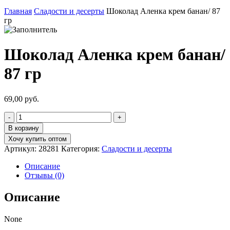
Главная
Сладости и десерты
Шоколад Аленка крем банан/ 87
гр
Шоколад Аленка крем банан/
87 гр
69,00
руб.
Количество
товара
В корзину
Шоколад
Хочу купить оптом
Аленка
Артикул:
28281
Категория:
Сладости и десерты
крем
банан/
Описание
87
Отзывы (0)
гр
Описание
None