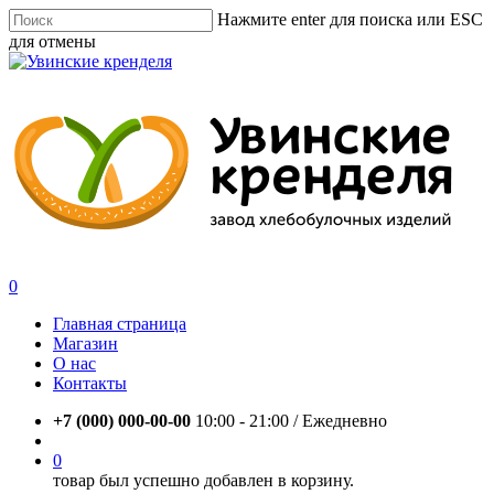
Skip
Нажмите enter для поиска или ESC
to
для отмены
main
Close
content
Search
account
0
Menu
Главная страница
Магазин
О нас
Контакты
+7 (000) 000-00-00
10:00 - 21:00 / Eжедневно
account
0
товар был успешно добавлен в корзину.