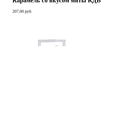
Карамель со вкусом мяты КДВ
207,00
руб.
В корзину
Жевательная резинка Дирол
Клубничная поляна 13,6 г