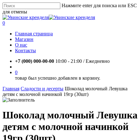
Skip
Нажмите enter для поиска или ESC
to
для отмены
main
Close
content
Search
account
0
Menu
Главная страница
Магазин
О нас
Контакты
+7 (000) 000-00-00
10:00 - 21:00 / Eжедневно
account
0
товар был успешно добавлен в корзину.
Главная
Сладости и десерты
Шоколад молочный Левушка
детям с молочной начинкой 19гр (30шт)
Шоколад молочный Левушка
детям с молочной начинкой
19гр (30шт)