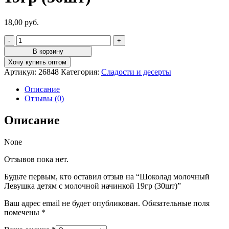
18,00
руб.
Количество
товара
В корзину
Шоколад
Хочу купить оптом
молочный
Артикул:
26848
Категория:
Сладости и десерты
Левушка
детям
Описание
с
Отзывы (0)
молочной
начинкой
Описание
19гр
(30шт)
None
Отзывов пока нет.
Будьте первым, кто оставил отзыв на “Шоколад молочный
Левушка детям с молочной начинкой 19гр (30шт)”
Ваш адрес email не будет опубликован.
Обязательные поля
помечены
*