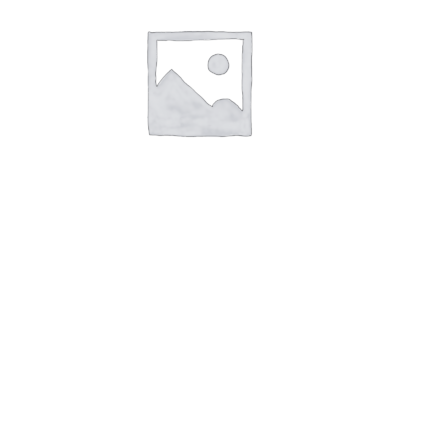
В корзину
Пальчики заварные пирожное
/2,0кг (У.Х.З)
262,00
руб.