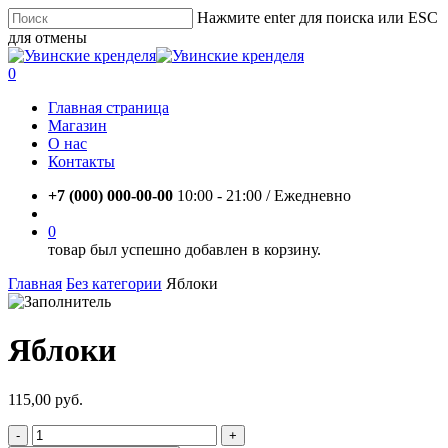
Skip
Нажмите enter для поиска или ESC
to
для отмены
main
Close
content
Search
account
0
Menu
Главная страница
Магазин
О нас
Контакты
+7 (000) 000-00-00
10:00 - 21:00 / Eжедневно
account
0
товар был успешно добавлен в корзину.
Главная
Без категории
Яблоки
Яблоки
115,00
руб.
Количество