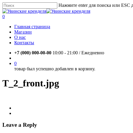
Skip
Нажмите enter для поиска или ESC 
to
Close
main
Search
account
0
content
Menu
Главная страница
Магазин
О нас
Контакты
+7 (000) 000-00-00
10:00 - 21:00 / Eжедневно
account
0
товар был успешно добавлен в корзину.
T_2_front.jpg
Leave a Reply