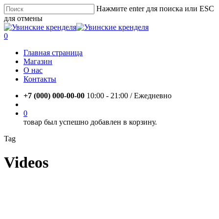
Skip
Нажмите enter для поиска или ESC
to
для отмены
main
Close
content
Search
account
0
Menu
Главная страница
Магазин
О нас
Контакты
+7 (000) 000-00-00
10:00 - 21:00 / Eжедневно
account
0
товар был успешно добавлен в корзину.
Tag
Videos