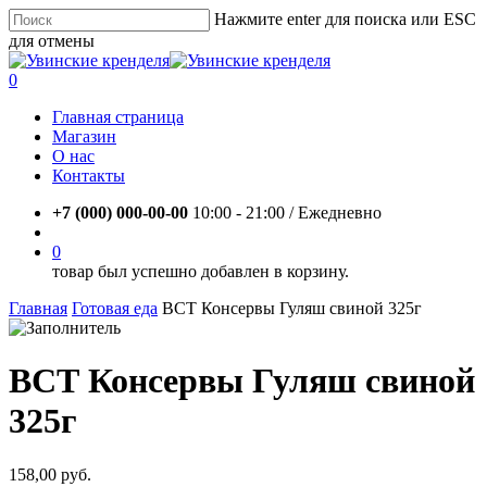
Skip
Нажмите enter для поиска или ESC
to
для отмены
main
Close
content
Search
account
0
Menu
Главная страница
Магазин
О нас
Контакты
+7 (000) 000-00-00
10:00 - 21:00 / Eжедневно
account
0
товар был успешно добавлен в корзину.
Главная
Готовая еда
ВСТ Консервы Гуляш свиной 325г
ВСТ Консервы Гуляш свиной
325г
158,00
руб.