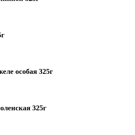
5г
еле особая 325г
оленская 325г