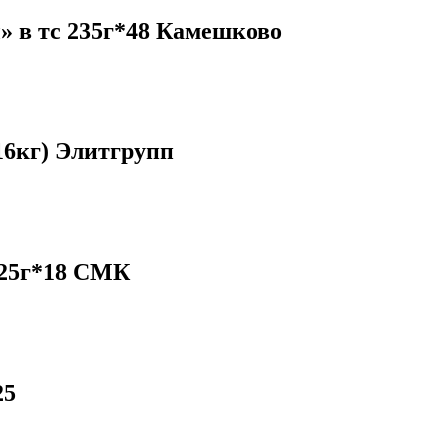
» в тс 235г*48 Камешково
16кг) Элитгрупп
325г*18 СМК
25