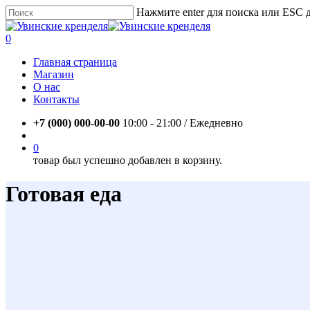
Skip
Нажмите enter для поиска или ESC 
to
Close
main
Search
account
0
content
Menu
Главная страница
Магазин
О нас
Контакты
+7 (000) 000-00-00
10:00 - 21:00 / Eжедневно
account
0
товар был успешно добавлен в корзину.
Готовая еда