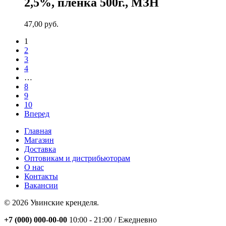
2,5%, пленка 500г., МЗН
47,00
руб.
1
2
3
4
…
8
9
10
Вперед
Главная
Магазин
Доставка
Оптовикам и дистрибьюторам
О нас
Контакты
Вакансии
© 2026 Увинские кренделя.
Close
+7 (000) 000-00-00
10:00 - 21:00 / Eжедневно