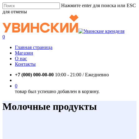
Skip
Нажмите enter для поиска или ESC
to
для отмены
main
Close
content
Search
account
0
Menu
Главная страница
Магазин
О нас
Контакты
+7 (000) 000-00-00
10:00 - 21:00 / Eжедневно
account
0
товар был успешно добавлен в корзину.
Молочные продукты