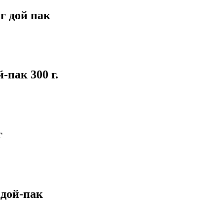
г дой пак
пак 300 г.
г
дой-пак