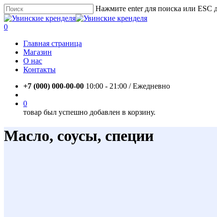
Skip
Нажмите enter для поиска или ESC 
to
Close
main
Search
account
0
content
Menu
Главная страница
Магазин
О нас
Контакты
+7 (000) 000-00-00
10:00 - 21:00 / Eжедневно
account
0
товар был успешно добавлен в корзину.
Масло, соусы, специи