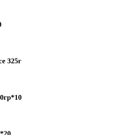
0
е 325г
0гр*10
*20