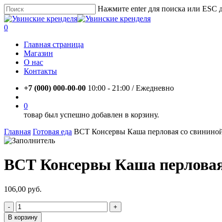
Skip
Нажмите enter для поиска или ESC 
to
Close
main
Search
account
0
content
Menu
Главная страница
Магазин
О нас
Контакты
+7 (000) 000-00-00
10:00 - 21:00 / Eжедневно
account
0
товар был успешно добавлен в корзину.
Главная
Готовая еда
ВСТ Консервы Каша перловая со свининой
ВСТ Консервы Каша перловая 
106,00
руб.
Количество
товара
В корзину