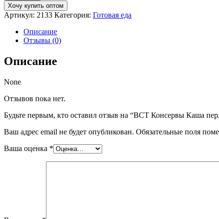
ВСТ
Хочу купить оптом
Консервы
Артикул:
2133
Категория:
Готовая еда
Каша
перловая
Описание
со
Отзывы (0)
свининой
325г
Описание
None
Отзывов пока нет.
Будьте первым, кто оставил отзыв на “ВСТ Консервы Каша пер
Ваш адрес email не будет опубликован.
Обязательные поля пом
Ваша оценка
*