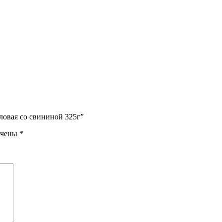
ловая со свининой 325г”
ечены
*