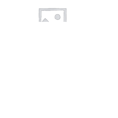
В корзину
Кефир «славянский» 3,2% 0,5 кг.
(ильинское)
43,00
руб.