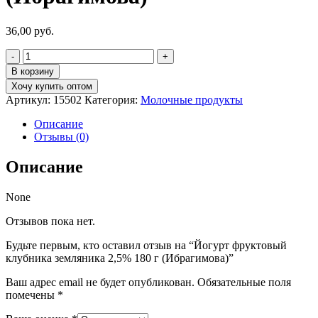
36,00
руб.
Количество
товара
В корзину
Йогурт
Хочу купить оптом
фруктовый
Артикул:
15502
Категория:
Молочные продукты
клубника
земляника
Описание
2,5%
Отзывы (0)
180
г
Описание
(Ибрагимова)
None
Отзывов пока нет.
Будьте первым, кто оставил отзыв на “Йогурт фруктовый
клубника земляника 2,5% 180 г (Ибрагимова)”
Ваш адрес email не будет опубликован.
Обязательные поля
помечены
*