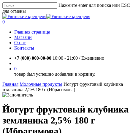
Skip
Нажмите enter для поиска или ESC
to
для отмены
main
Close
content
Search
account
0
Menu
Главная страница
Магазин
О нас
Контакты
+7 (000) 000-00-00
10:00 - 21:00 / Eжедневно
account
0
товар был успешно добавлен в корзину.
Главная
Молочные продукты
Йогурт фруктовый клубника
земляника 2,5% 180 г (Ибрагимова)
Йогурт фруктовый клубника
земляника 2,5% 180 г
(Ибрагимова)