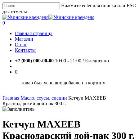
Skip
Нажмите enter для поиска или ESC
to
для отмены
main
Close
content
Search
account
0
Menu
Главная страница
Магазин
О нас
Контакты
+7 (000) 000-00-00
10:00 - 21:00 / Eжедневно
account
0
товар был успешно добавлен в корзину.
Главная
Масло, соусы, специи
Кетчуп МАХЕЕВ
Краснодарский дой-пак 300 г.
Кетчуп МАХЕЕВ
Краснодарский дой-пак 300 г.