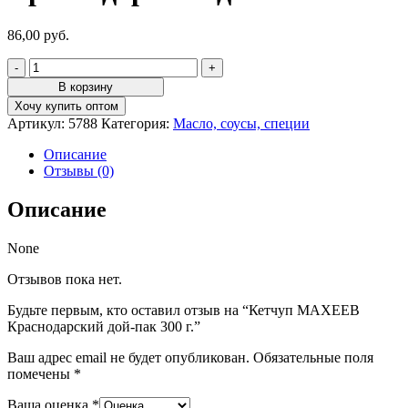
86,00
руб.
Количество
товара
В корзину
Кетчуп
Хочу купить оптом
МАХЕЕВ
Артикул:
5788
Категория:
Масло, соусы, специи
Краснодарский
дой-
Описание
пак
Отзывы (0)
300
г.
Описание
None
Отзывов пока нет.
Будьте первым, кто оставил отзыв на “Кетчуп МАХЕЕВ
Краснодарский дой-пак 300 г.”
Ваш адрес email не будет опубликован.
Обязательные поля
помечены
*
Ваша оценка
*