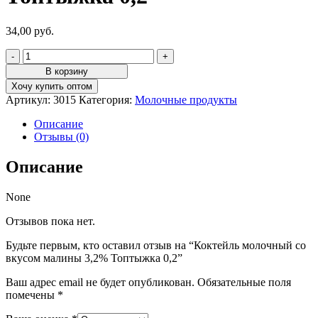
34,00
руб.
Количество
товара
В корзину
Коктейль
Хочу купить оптом
молочный
Артикул:
3015
Категория:
Молочные продукты
со
вкусом
Описание
малины
Отзывы (0)
3,2%
Топтыжка
Описание
0,2
None
Отзывов пока нет.
Будьте первым, кто оставил отзыв на “Коктейль молочный со
вкусом малины 3,2% Топтыжка 0,2”
Ваш адрес email не будет опубликован.
Обязательные поля
помечены
*