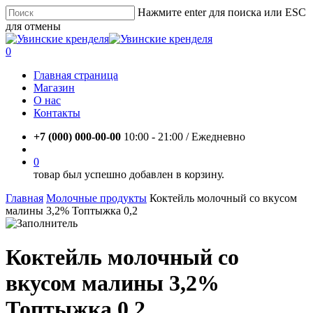
Skip
Нажмите enter для поиска или ESC
to
для отмены
main
Close
content
Search
account
0
Menu
Главная страница
Магазин
О нас
Контакты
+7 (000) 000-00-00
10:00 - 21:00 / Eжедневно
account
0
товар был успешно добавлен в корзину.
Главная
Молочные продукты
Коктейль молочный со вкусом
малины 3,2% Топтыжка 0,2
Коктейль молочный со
вкусом малины 3,2%
Топтыжка 0,2