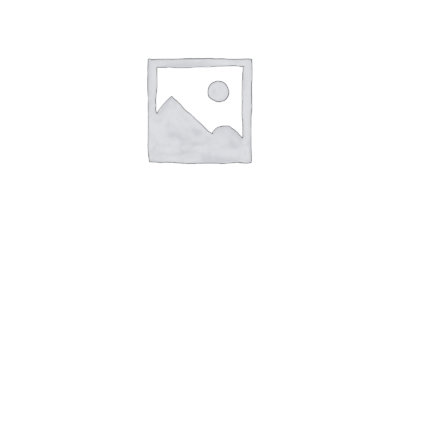
В корзину
Продукт сычужный Голландский
брикет 200гр
99,00
руб.