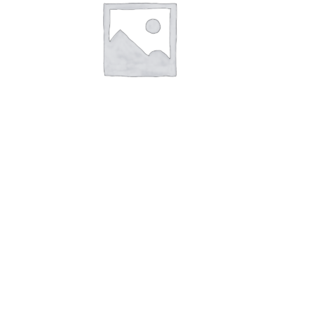
В корзину
Йогурт ароматизированный 2,5%
500гр маракуйя ибрагимова
48,00
руб.