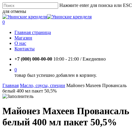
Skip
Нажмите enter для поиска или ESC
to
для отмены
main
Close
content
Search
account
0
Menu
Главная страница
Магазин
О нас
Контакты
+7 (000) 000-00-00
10:00 - 21:00 / Eжедневно
account
0
товар был успешно добавлен в корзину.
Главная
Масло, соусы, специи
Майонез Махеев Провансаль
белый 400 мл пакет 50,5%
Майонез Махеев Провансаль
белый 400 мл пакет 50,5%