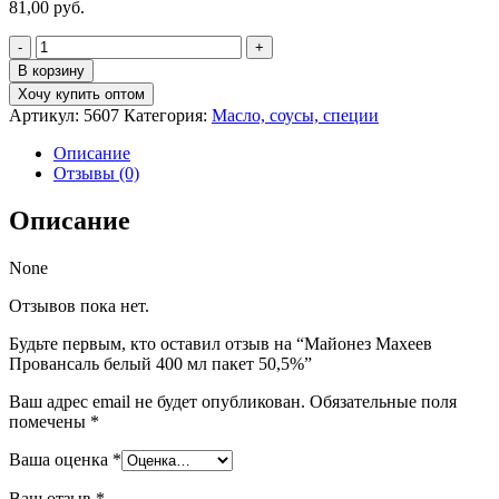
81,00
руб.
Количество
товара
В корзину
Майонез
Хочу купить оптом
Махеев
Артикул:
5607
Категория:
Масло, соусы, специи
Провансаль
белый
Описание
400
Отзывы (0)
мл
пакет
Описание
50,5%
None
Отзывов пока нет.
Будьте первым, кто оставил отзыв на “Майонез Махеев
Провансаль белый 400 мл пакет 50,5%”
Ваш адрес email не будет опубликован.
Обязательные поля
помечены
*
Ваша оценка
*
Ваш отзыв
*