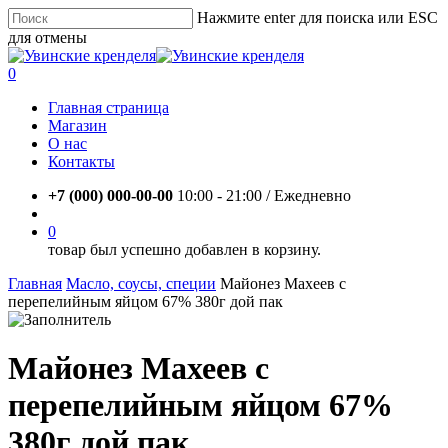
Skip
Нажмите enter для поиска или ESC
to
для отмены
main
Close
content
Search
account
0
Menu
Главная страница
Магазин
О нас
Контакты
+7 (000) 000-00-00
10:00 - 21:00 / Eжедневно
account
0
товар был успешно добавлен в корзину.
Главная
Масло, соусы, специи
Майонез Махеев с
перепелийным яйцом 67% 380г дой пак
Майонез Махеев с
перепелийным яйцом 67%
380г дой пак