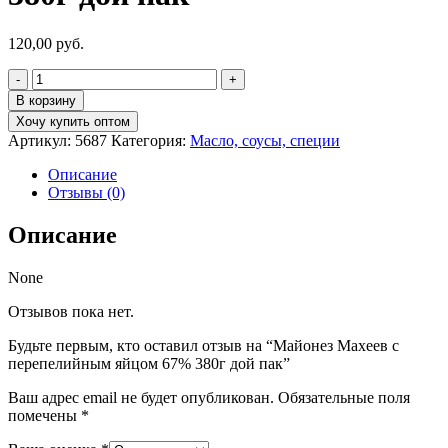
120,00
руб.
Количество
товара
В корзину
Майонез
Хочу купить оптом
Махеев
Артикул:
5687
Категория:
Масло, соусы, специи
с
перепелийным
Описание
яйцом
Отзывы (0)
67%
380г
Описание
дой
пак
None
Отзывов пока нет.
Будьте первым, кто оставил отзыв на “Майонез Махеев с
перепелийным яйцом 67% 380г дой пак”
Ваш адрес email не будет опубликован.
Обязательные поля
помечены
*