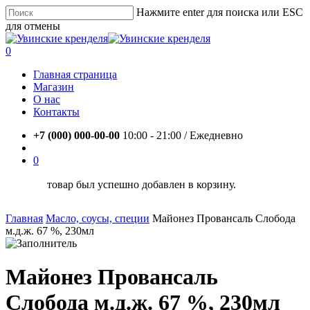
Skip
Нажмите enter для поиска или ESC
to
для отмены
main
Close
content
Search
account
0
Menu
Главная страница
Магазин
О нас
Контакты
+7 (000) 000-00-00
10:00 - 21:00 / Eжедневно
account
0
товар был успешно добавлен в корзину.
Главная
Масло, соусы, специи
Майонез Провансаль Слобода
м.д.ж. 67 %, 230мл
Майонез Провансаль
Слобода м.д.ж. 67 %, 230мл