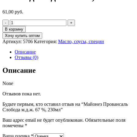
61,00
руб.
Количество
товара
В корзину
Майонез
Хочу купить оптом
Провансаль
Артикул:
5706
Категория:
Масло, соусы, специи
Слобода
м.д.ж.
Описание
67
Отзывы (0)
%,
230мл
Описание
None
Отзывов пока нет.
Будьте первым, кто оставил отзыв на “Майонез Провансаль
Слобода м.д.ж. 67 %, 230мл”
Ваш адрес email не будет опубликован.
Обязательные поля
помечены
*
Ваша оценка
*