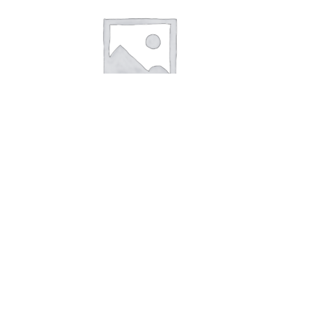
В корзину
Майонез Махеев Провансаль
белый 400 мл пакет 50,5%
81,00
руб.