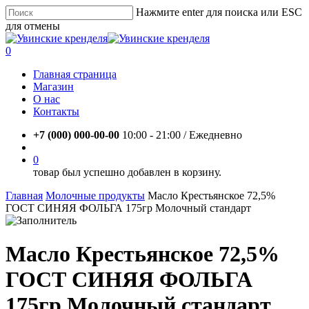
Skip
Нажмите enter для поиска или ESC
to
для отмены
main
Close
content
Search
account
0
Menu
Главная страница
Магазин
О нас
Контакты
+7 (000) 000-00-00
10:00 - 21:00 / Eжедневно
account
0
товар был успешно добавлен в корзину.
Главная
Молочные продукты
Масло Крестьянское 72,5%
ГОСТ СИНЯЯ ФОЛЬГА 175гр Молочный стандарт
Масло Крестьянское 72,5%
ГОСТ СИНЯЯ ФОЛЬГА
175гр Молочный стандарт