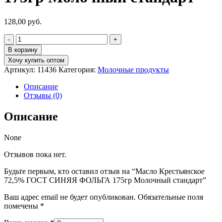
128,00
руб.
Количество
товара
В корзину
Масло
Хочу купить оптом
Крестьянское
Артикул:
11436
Категория:
Молочные продукты
72,5%
ГОСТ
Описание
СИНЯЯ
Отзывы (0)
ФОЛЬГА
175гр
Описание
Молочный
стандарт
None
Отзывов пока нет.
Будьте первым, кто оставил отзыв на “Масло Крестьянское
72,5% ГОСТ СИНЯЯ ФОЛЬГА 175гр Молочный стандарт”
Ваш адрес email не будет опубликован.
Обязательные поля
помечены
*