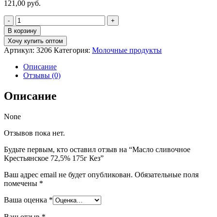
121,00
руб.
Количество
товара
В корзину
Масло
Хочу купить оптом
сливочное
Артикул:
3206
Категория:
Молочные продукты
Крестьянское
72,5%
Описание
175г
Отзывы (0)
Кез
Описание
None
Отзывов пока нет.
Будьте первым, кто оставил отзыв на “Масло сливочное
Крестьянское 72,5% 175г Кез”
Ваш адрес email не будет опубликован.
Обязательные поля
помечены
*
Ваша оценка
*
Ваш отзыв
*