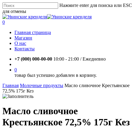
Skip
Нажмите enter для поиска или ESC
to
для отмены
main
Close
content
Search
account
0
Menu
Главная страница
Магазин
О нас
Контакты
+7 (000) 000-00-00
10:00 - 21:00 / Eжедневно
account
0
товар был успешно добавлен в корзину.
Главная
Молочные продукты
Масло сливочное Крестьянское
72,5% 175г Кез
Масло сливочное
Крестьянское 72,5% 175г Кез