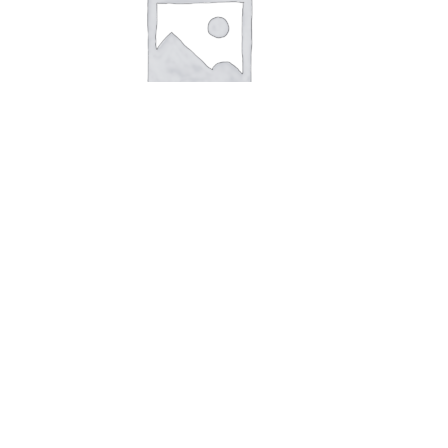
В корзину
Молоко 2,5% 0,9л Киясово
44,00
руб.