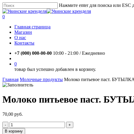
Skip
Нажмите enter для поиска или ESC 
to
Close
main
Search
account
0
content
Menu
Главная страница
Магазин
О нас
Контакты
+7 (000) 000-00-00
10:00 - 21:00 / Eжедневно
account
0
товар был успешно добавлен в корзину.
Главная
Молочные продукты
Молоко питьевое паст. БУТЫЛКА
Молоко питьевое паст. БУТ
70,00
руб.
Количество
товара
В корзину