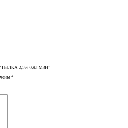
. БУТЫЛКА 2,5% 0,9л МЗН”
ечены
*