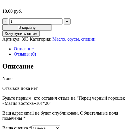
18,00
руб.
Количество
товара
В корзину
Перец
Хочу купить оптом
черный
Артикул:
393
Категория:
Масло, соусы, специи
горошек
"Магия
Описание
востока"10г*20
Отзывы (0)
Описание
None
Отзывов пока нет.
Будьте первым, кто оставил отзыв на “Перец черный горошек
«Магия востока»10г*20”
Ваш адрес email не будет опубликован.
Обязательные поля
помечены
*
Ваша оценка
*