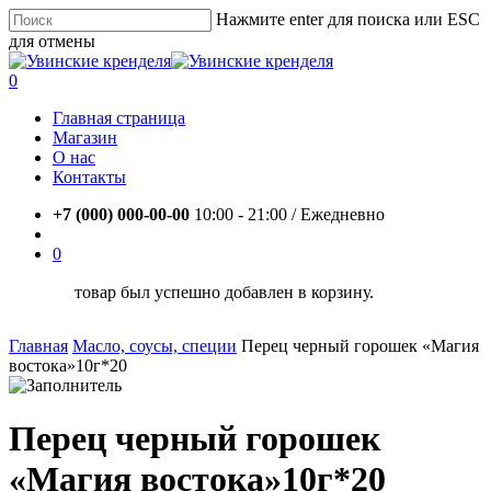
Skip
Нажмите enter для поиска или ESC
to
для отмены
main
Close
content
Search
account
0
Menu
Главная страница
Магазин
О нас
Контакты
+7 (000) 000-00-00
10:00 - 21:00 / Eжедневно
account
0
товар был успешно добавлен в корзину.
Главная
Масло, соусы, специи
Перец черный горошек «Магия
востока»10г*20
Перец черный горошек
«Магия востока»10г*20