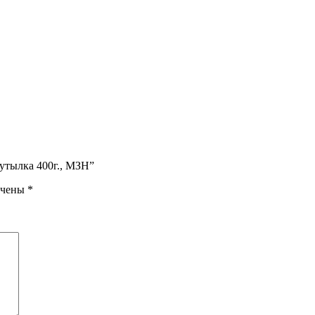
бутылка 400г., МЗН”
ечены
*