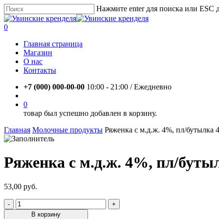
Skip
Нажмите enter для поиска или ESC 
to
Close
main
Search
account
0
content
Menu
Главная страница
Магазин
О нас
Контакты
+7 (000) 000-00-00
10:00 - 21:00 / Eжедневно
account
0
товар был успешно добавлен в корзину.
Главная
Молочные продукты
Ряженка с м.д.ж. 4%, пл/бутылка 
Ряженка с м.д.ж. 4%, пл/буты
53,00
руб.
Количество
товара
В корзину