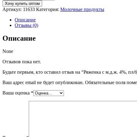
Ряженка
Хочу купить оптом
с
Артикул:
11633
Категория:
Молочные продукты
м.д.ж.
4%,
Описание
пл/
Отзывы (0)
бутылка
400г.,
Описание
МЗН
None
Отзывов пока нет.
Будьте первым, кто оставил отзыв на “Ряженка с м.д.ж. 4%, пл/
Ваш адрес email не будет опубликован.
Обязательные поля пом
Ваша оценка
*