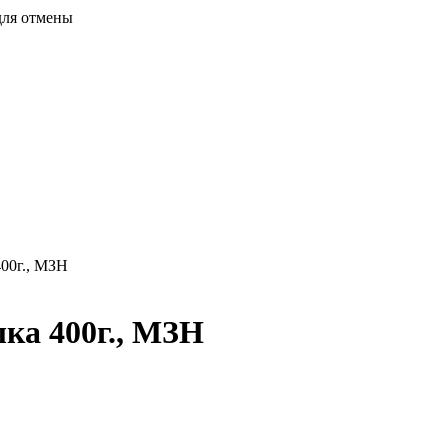
для отмены
400г., МЗН
лка 400г., МЗН