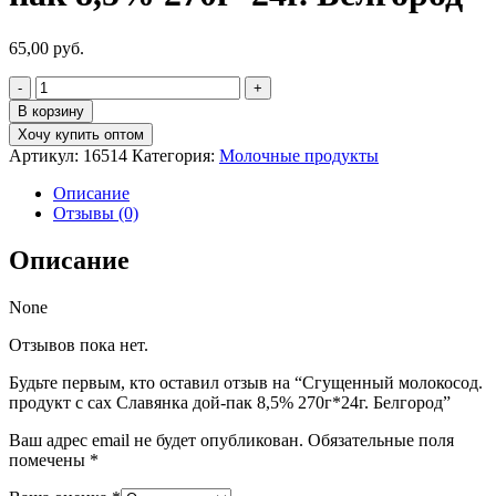
65,00
руб.
Количество
товара
В корзину
Сгущенный
Хочу купить оптом
молокосод.
Артикул:
16514
Категория:
Молочные продукты
продукт
с
Описание
сах
Отзывы (0)
Славянка
дой-
Описание
пак
8,5%
270г*24г.
None
Белгород
Отзывов пока нет.
Будьте первым, кто оставил отзыв на “Сгущенный молокосод.
продукт с сах Славянка дой-пак 8,5% 270г*24г. Белгород”
Ваш адрес email не будет опубликован.
Обязательные поля
помечены
*