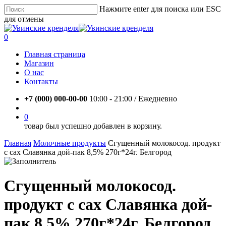
Skip
Нажмите enter для поиска или ESC
to
для отмены
main
Close
content
Search
account
0
Menu
Главная страница
Магазин
О нас
Контакты
+7 (000) 000-00-00
10:00 - 21:00 / Eжедневно
account
0
товар был успешно добавлен в корзину.
Главная
Молочные продукты
Сгущенный молокосод. продукт
с сах Славянка дой-пак 8,5% 270г*24г. Белгород
Сгущенный молокосод.
продукт с сах Славянка дой-
пак 8,5% 270г*24г. Белгород