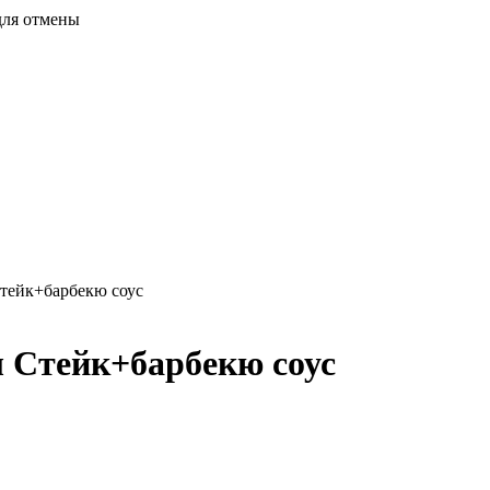
для отмены
тейк+барбекю соус
 Стейк+барбекю соус