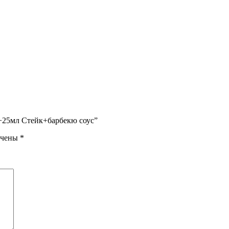
г+25мл Стейк+барбекю соус”
ечены
*