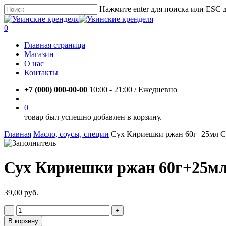
Skip
Нажмите enter для поиска или ESC 
to
Close
main
Search
account
0
content
Menu
Главная страница
Магазин
О нас
Контакты
+7 (000) 000-00-00
10:00 - 21:00 / Eжедневно
account
0
товар был успешно добавлен в корзину.
Главная
Масло, соусы, специи
Сух Кириешки ржан 60г+25мл С
Сух Кириешки ржан 60г+25мл
39,00
руб.
Количество
товара
В корзину