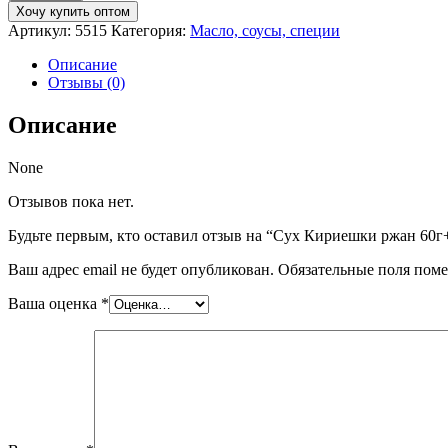
Сух
Хочу купить оптом
Кириешки
Артикул:
5515
Категория:
Масло, соусы, специи
ржан
60г+25мл
Описание
Стейк+барбекю
Отзывы (0)
соус
Описание
None
Отзывов пока нет.
Будьте первым, кто оставил отзыв на “Сух Кириешки ржан 60
Ваш адрес email не будет опубликован.
Обязательные поля пом
Ваша оценка
*